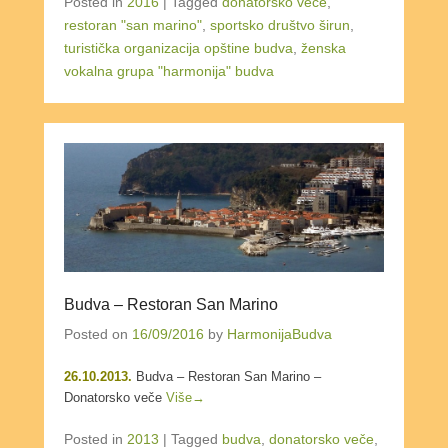
Posted in
2016
|
Tagged
donatorsko veče
,
restoran "san marino"
,
sportsko društvo širun
,
turistička organizacija opštine budva
,
ženska
vokalna grupa "harmonija" budva
Budva – Restoran San Marino
Posted on
16/09/2016
by
HarmonijaBudva
26.10.2013.
Budva – Restoran San Marino –
Donatorsko veče
Više→
Posted in
2013
|
Tagged
budva
,
donatorsko veče
,