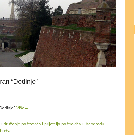
ran “Dedinje”
Dedinje”
Više→
,
udruženje paštrovića i prijatelja paštrovića u beogradu
 budva