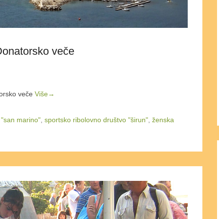
Donatorsko veče
orsko veče
Više→
 "san marino"
,
sportsko ribolovno društvo "širun"
,
ženska