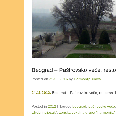
Beograd – Paštrovsko veče, resto
Posted on
29/02/2016
by
HarmonijaBudva
24.11.2012.
Beograd – Paštrovsko veče, restoran “
Posted in
2012
|
Tagged
beograd
,
paštrovsko veče
„drobni pijesak“
,
ženska vokalna grupa "harmonija"