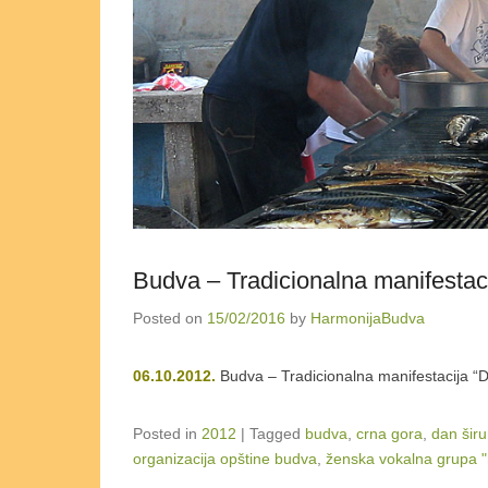
Budva – Tradicionalna manifestaci
Posted on
15/02/2016
by
HarmonijaBudva
06.10.2012.
Budva – Tradicionalna manifestacija “
Posted in
2012
|
Tagged
budva
,
crna gora
,
dan šir
organizacija opštine budva
,
ženska vokalna grupa 