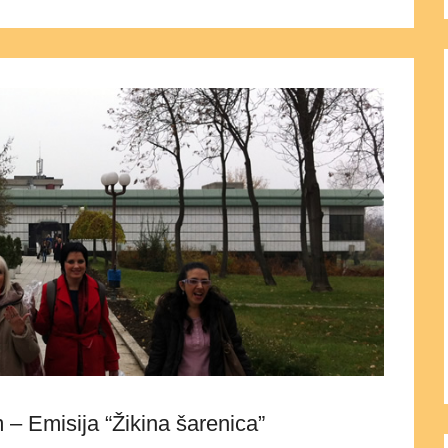
– Emisija “Žikina šarenica”