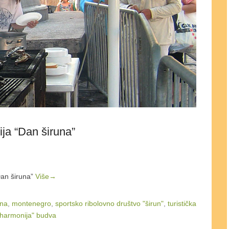
ja “Dan širuna”
Dan širuna”
Više→
una
,
montenegro
,
sportsko ribolovno društvo "širun"
,
turistička
"harmonija" budva