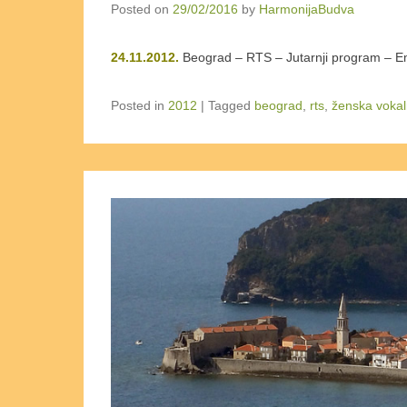
Posted on
29/02/2016
by
HarmonijaBudva
24.11.2012.
Beograd – RTS – Jutarnji program – Em
Posted in
2012
|
Tagged
beograd
,
rts
,
ženska vokal