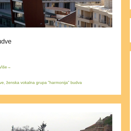
udve
Više→
ve
,
ženska vokalna grupa "harmonija" budva