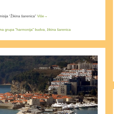
isija “Žikina šarenica”
Više→
na grupa "harmonija" budva
,
žikina šarenica