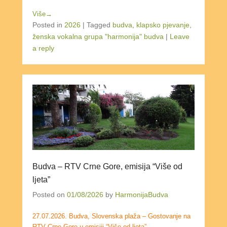
Više→
Posted in
2026
|
Tagged
budva
,
klapsko pjevanje
,
ženska vokalna grupa "harmonija" budva
|
Leave
a reply
Budva – RTV Crne Gore, emisija “Više od
ljeta”
Posted on
01/08/2026
by
HarmonijaBudva
27.07.2026. Budva, Slovenska plaža – Gostovanje na
RTV Crne Gore u emisiji “Više od ljeta”