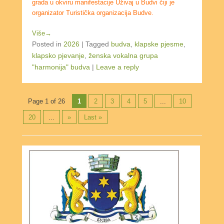
grada u okviru manifestacije Uživaj u Budvi čiji je
organizator Turistička organizacija Budve.
Više→
Posted in
2026
|
Tagged
budva
,
klapske pjesme
,
klapsko pjevanje
,
ženska vokalna grupa
"harmonija" budva
|
Leave a reply
Post navigation
Page 1 of 26
1
2
3
4
5
...
10
20
...
»
Last »