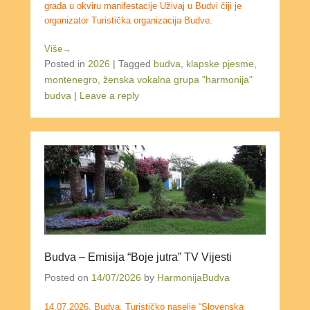
grada u okviru manifestacije Uživaj u Budvi čiji je
organizator Turistička organizacija Budve.
Više→
Posted in
2026
|
Tagged
budva
,
klapske pjesme
,
montenegro
,
ženska vokalna grupa "harmonija"
budva
|
Leave a reply
Budva – Emisija “Boje jutra” TV Vijesti
Posted on
14/07/2026
by
HarmonijaBudva
14.07.2026. Budva, Turističko naselje “Slovenska