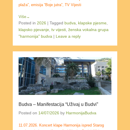
plaža”, emisija “Boje jutra”, TV Vijesti
Više→
Posted in
2026
|
Tagged
budva
,
klapske pjesme
,
klapsko pjevanje
,
tv vijesti
,
ženska vokalna grupa
"harmonija" budva
|
Leave a reply
Budva – Manifestacija “Uživaj u Budvi”
Posted on
14/07/2026
by
HarmonijaBudva
11.07.2026. Koncert klape Harmonija ispred Starog