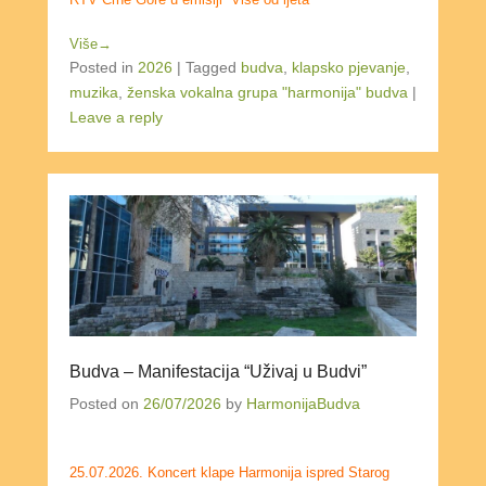
Više→
Posted in
2026
|
Tagged
budva
,
klapsko pjevanje
,
muzika
,
ženska vokalna grupa "harmonija" budva
|
Leave a reply
Budva – Manifestacija “Uživaj u Budvi”
Posted on
26/07/2026
by
HarmonijaBudva
25.07.2026. Koncert klape Harmonija ispred Starog