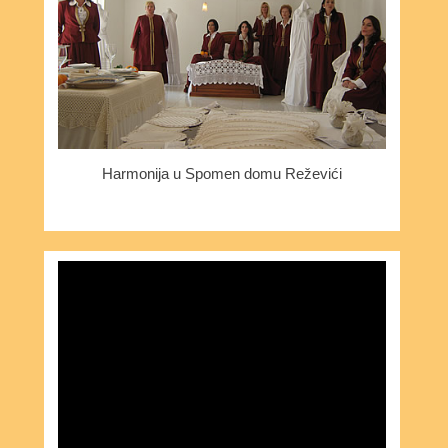
Harmonija u Spomen domu Reževići