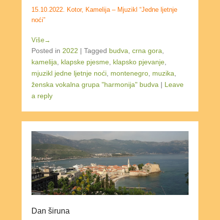
15.10.2022. Kotor, Kamelija – Mjuzikl “Jedne ljetnje
noći”
Više→
Posted in
2022
|
Tagged
budva
,
crna gora
,
kamelija
,
klapske pjesme
,
klapsko pjevanje
,
mjuzikl jedne ljetnje noći
,
montenegro
,
muzika
,
ženska vokalna grupa "harmonija" budva
|
Leave
a reply
Dan širuna