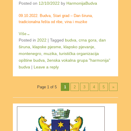
Posted on
12/10/2022
by
HarmonijaBudva
09.10.2022. Budva, Stari grad – Dan širuna,
tradicionalna fešta od ribe, vina i muzike
Više→
Posted in
2022
|
Tagged
budva
,
crna gora
,
dan
širuna
,
klapske pjesme
,
klapsko pjevanje
,
montenegro
,
muzika
,
turistička organizacija
opštine budva
,
ženska vokalna grupa "harmonija"
budva
|
Leave a reply
Post navigation
Page 1 of 5
1
2
3
4
5
»