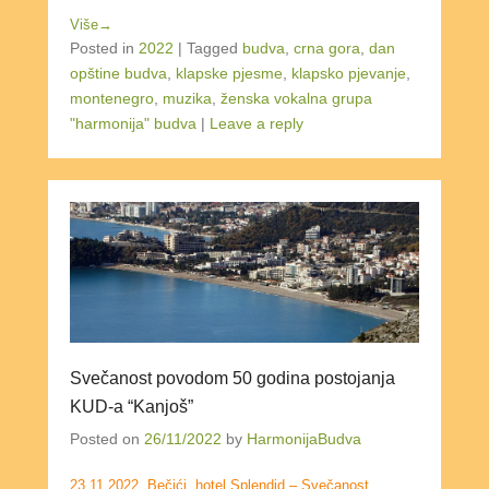
Više→
Posted in
2022
|
Tagged
budva
,
crna gora
,
dan
opštine budva
,
klapske pjesme
,
klapsko pjevanje
,
montenegro
,
muzika
,
ženska vokalna grupa
"harmonija" budva
|
Leave a reply
Svečanost povodom 50 godina postojanja
KUD-a “Kanjoš”
Posted on
26/11/2022
by
HarmonijaBudva
23.11.2022. Bečići, hotel Splendid – Svečanost