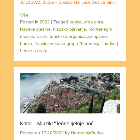
30.10.2022. Budva – Sponzorsko veče društva Širun
Više→
Posted in
2022
|
Tagged
budva
,
crna gora
,
klapske pjesme
,
klapsko pjevanje
,
montenegro
,
muzika
,
širuni
,
turistička organizacija opštine
budva
,
ženska vokalna grupa "harmonija" budva
|
Leave a reply
Kotor – Mjuzikl “Jedne ljetnje noći”
Posted on
17/10/2022
by
HarmonijaBudva