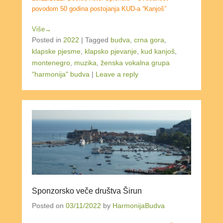
povodom 50 godina postojanja KUD-a “Kanjoš”
Više→
Posted in
2022
|
Tagged
budva
,
crna gora
,
klapske pjesme
,
klapsko pjevanje
,
kud kanjoš
,
montenegro
,
muzika
,
ženska vokalna grupa
"harmonija" budva
|
Leave a reply
Sponzorsko veče društva Širun
Posted on
03/11/2022
by
HarmonijaBudva