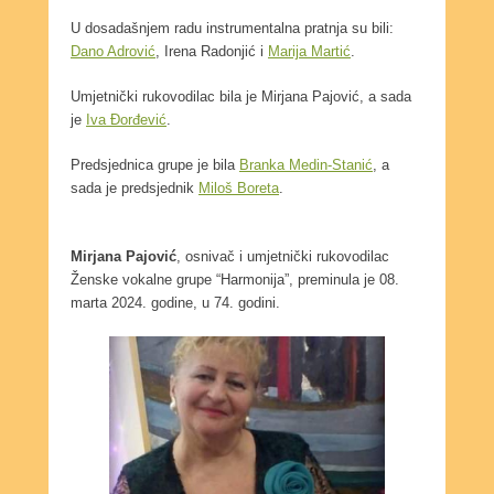
U dosadašnjem radu instrumentalna pratnja su bili:
Dano Adrović
, Irena Radonjić i
Marija Martić
.
Umjetnički rukovodilac bila je Mirjana Pajović, a sada
je
Iva Đorđević
.
Predsjednica grupe je bila
Branka Medin-Stanić
, a
sada je predsjednik
Miloš Boreta
.
Mirjana Pajović
, osnivač i umjetnički rukovodilac
Ženske vokalne grupe “Harmonija”, preminula je 08.
marta 2024. godine, u 74. godini.