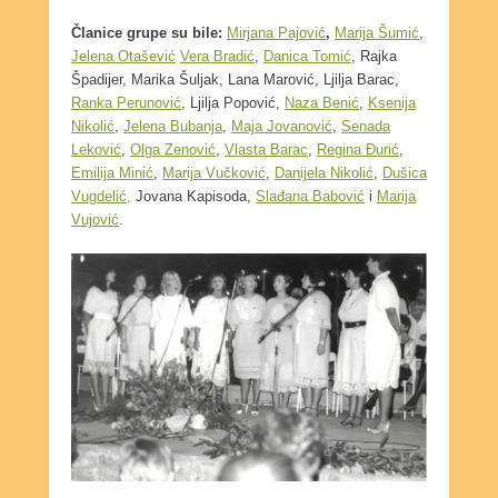
Članice grupe su bile:
Mirjana Pajović
,
Marija Šumić
,
Jelena Otašević
Vera Bradić
,
Danica Tomić
, Rajka
Špadijer, Marika Šuljak, Lana Marović, Ljilja Barac,
Ranka Perunović
, Ljilja Popović,
Naza Benić
,
Ksenija
Nikolić
,
Jelena Bubanja
,
Maja Jovanović
,
Senada
Leković
,
Olga Zenović
,
Vlasta Barac
,
Regina Đurić
,
Emilija Minić
,
Marija Vučković
,
Danijela Nikolić
,
Dušica
Vugdelić,
Jovana Kapisoda,
Slađana Babović
i
Marija
Vujović
.