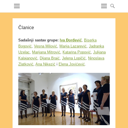
Članice
Sadašnji sastav grupe:
Iva Đorđević
,
Biserka
Bogović
,
Vesna Milović
,
Marija Lazarević
,
Jadranka
Uzelac
,
Marijana Mitrović
,
Katarina Popović
,
Julijana
Kalajanović
,
Dijana Braić
,
Jelena Lopičić
,
Ninoslava
Zlatković
,
Ana Nikezić
i
Elena Jovićević
.