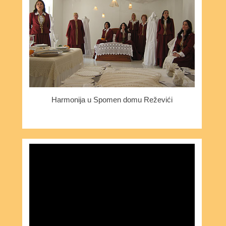
Harmonija u Spomen domu Reževići