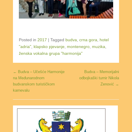
Posted in
2017
|
Tagged
budva
,
crna gora
,
hotel
"adria"
,
klapsko pjevanje
,
montenegro
,
muzika
,
ženska vokalna grupa "harmonija"
Post navigation
←
Budva – Učešće Harmonije
Budva – Memorijalni
na Međunarodnom
odbojkaški turnir Nikola
budvanskom turističkom
Zenović
→
karnevalu