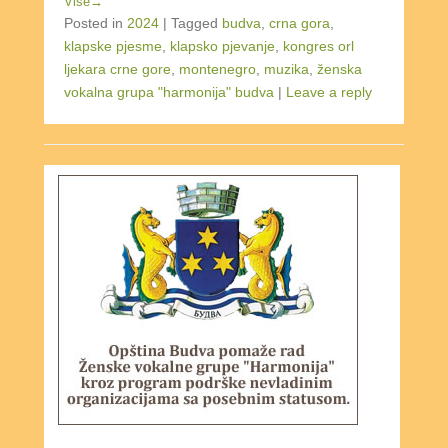
Više→
Posted in
2024
|
Tagged
budva
,
crna gora
,
klapske pjesme
,
klapsko pjevanje
,
kongres orl
ljekara crne gore
,
montenegro
,
muzika
,
ženska
vokalna grupa "harmonija" budva
|
Leave a reply