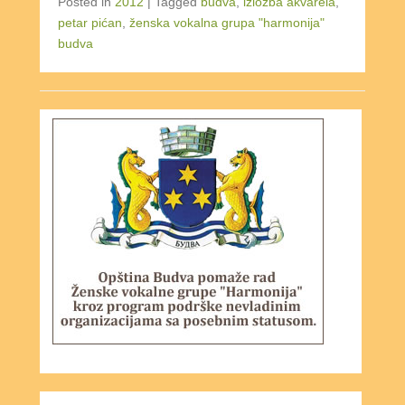
Posted in
2012
|
Tagged
budva
,
izložba akvarela
,
petar pićan
,
ženska vokalna grupa "harmonija"
budva