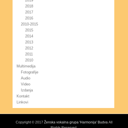
2019
2018
2017
2016
2010-2015
2015
2014
2013
2012
2011
2010
Multimedija
Fotografije
Audio
Video
Izdanja
Kontakt
Linkovi
Copyright © 2017
Ženska vokalna grupa 'Harmonija' Budva
All
Rights Reserved.