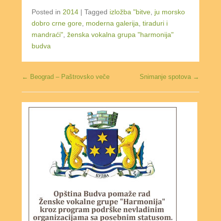
Posted in
2014
|
Tagged
izložba "bitve
,
ju morsko
dobro crne gore
,
moderna galerija
,
tiraduri i
mandraći"
,
ženska vokalna grupa "harmonija"
budva
Post navigation
←
Beograd – Paštrovsko veče
Snimanje spotova
→