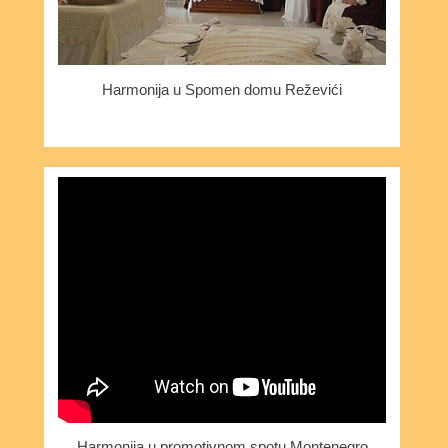
Harmonija u Spomen domu Reževići
Harmonija u promotivnom spotu Montenegro