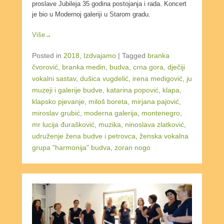
proslave Jubileja 35 godina postojanja i rada. Koncert
je bio u Modernoj galeriji u Starom gradu.
Više→
Posted in
2018
,
Izdvajamo
|
Tagged
branka
čvorović
,
branka medin
,
budva
,
crna gora
,
dječiji
vokalni sastav
,
dušica vugdelić
,
irena medigović
,
ju
muzeji i galerije budve
,
katarina popović
,
klapa
,
klapsko pjevanje
,
miloš boreta
,
mirjana pajović
,
miroslav grubić
,
moderna galerija
,
montenegro
,
mr lucija đurašković
,
muzika
,
ninoslava zlatković
,
udruženje žena budve i petrovca
,
ženska vokalna
grupa "harmonija" budva
,
zoran nogo