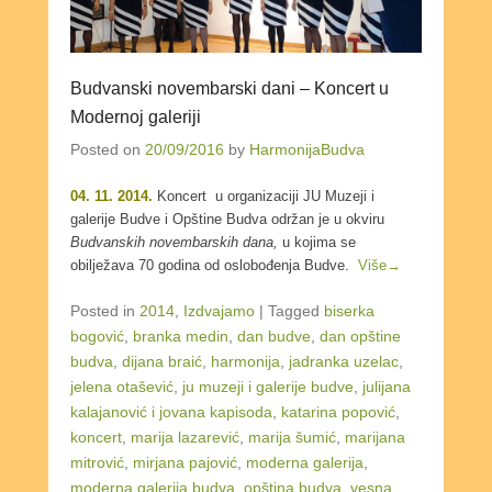
Budvanski novembarski dani – Koncert u
Modernoj galeriji
Posted on
20/09/2016
by
HarmonijaBudva
04. 11. 2014.
Koncert u organizaciji JU Muzeji i
galerije Budve i Opštine Budva održan je u okviru
Budvanskih novembarskih dana,
u kojima se
obilježava 70 godina od oslobođenja Budve.
Više→
Posted in
2014
,
Izdvajamo
|
Tagged
biserka
bogović
,
branka medin
,
dan budve
,
dan opštine
budva
,
dijana braić
,
harmonija
,
jadranka uzelac
,
jelena otašević
,
ju muzeji i galerije budve
,
juliјаnа
kalajanović i jovana kapisoda
,
katarina popović
,
koncert
,
marija lazarević
,
marija šumić
,
marijana
mitrović
,
mirjana pajović
,
moderna galerija
,
moderna galerija budva
,
opština budva
,
vesna