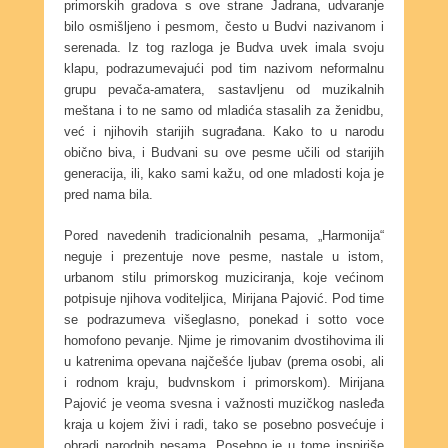
primorskih gradova s ove strane Jadrana, udvaranje
bilo osmišljeno i pesmom, često u Budvi nazivanom i
serenada. Iz tog razloga je Budva uvek imala svoju
klapu, podrazumevajući pod tim nazivom neformalnu
grupu pevača-amatera, sastavljenu od muzikalnih
meštana i to ne samo od mladića stasalih za ženidbu,
već i njihovih starijih sugrađana. Kako to u narodu
obično biva, i Budvani su ove pesme učili od starijih
generacija, ili, kako sami kažu, od one mladosti koja je
pred nama bila.
Pored navedenih tradicionalnih pesama, „Harmonija“
neguje i prezentuje nove pesme, nastale u istom,
urbanom stilu primorskog muziciranja, koje većinom
potpisuje njihova voditeljica, Mirijana Pajović. Pod time
se podrazumeva višeglasno, ponekad i sotto voce
homofono pevanje. Njime je rimovanim dvostihovima ili
u katrenima opevana najčešće ljubav (prema osobi, ali
i rodnom kraju, budvnskom i primorskom). Mirijana
Pajović je veoma svesna i važnosti muzičkog nasleđa
kraja u kojem živi i radi, tako se posebno posvećuje i
obradi narodnih pesama. Posebno je u tome inspiriše