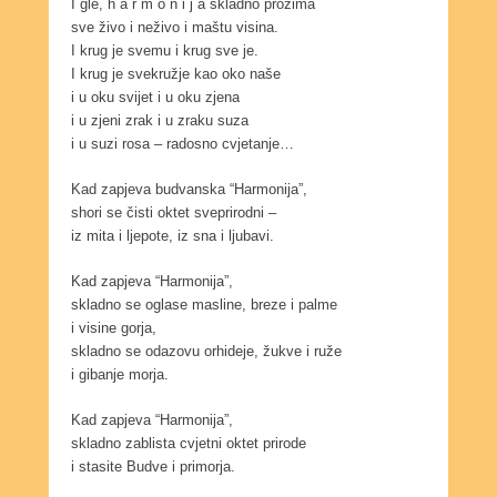
I gle, h a r m o n i j a skladno prožima
sve živo i neživo i maštu visina.
I krug je svemu i krug sve je.
I krug je svekružje kao oko naše
i u oku svijet i u oku zjena
i u zjeni zrak i u zraku suza
i u suzi rosa – radosno cvjetanje…
Kad zapjeva budvanska “Harmonija”,
shori se čisti oktet sveprirodni –
iz mita i ljepote, iz sna i ljubavi.
Kad zapjeva “Harmonija”,
skladno se oglase masline, breze i palme
i visine gorja,
skladno se odazovu orhideje, žukve i ruže
i gibanje morja.
Kad zapjeva “Harmonija”,
skladno zablista cvjetni oktet prirode
i stasite Budve i primorja.