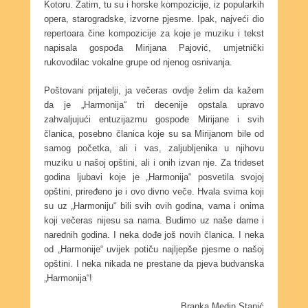
Kotoru. Zatim, tu su i horske kompozicije, iz popularkih
opera, starogradske, izvorne pjesme. Ipak, najveći dio
repertoara čine kompozicije za koje je muziku i tekst
napisala gospođa Mirijana Pajović, umjetnički
rukovodilac vokalne grupe od njenog osnivanja.
Poštovani prijatelji, ja večeras ovdje želim da kažem
da je „Harmonija“ tri decenije opstala upravo
zahvaljujući entuzijazmu gospođe Mirijane i svih
članica, posebno članica koje su sa Mirijanom bile od
samog početka, ali i vas, zaljubljenika u njihovu
muziku u našoj opštini, ali i onih izvan nje. Za trideset
godina ljubavi koje je „Harmonija“ posvetila svojoj
opštini, priređeno je i ovo divno veče. Hvala svima koji
su uz „Harmoniju“ bili svih ovih godina, vama i onima
koji večeras nijesu sa nama. Budimo uz naše dame i
narednih godina. I neka dođe još novih članica. I neka
od „Harmonije“ uvijek potiču najljepše pjesme o našoj
opštini. I neka nikada ne prestane da pjeva budvanska
„Harmonija“!
Branka Medin Stanić