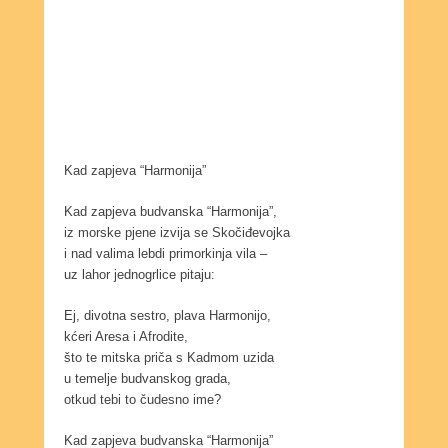
Kad zapjeva “Harmonija”
Kad zapjeva budvanska “Harmonija”,
iz morske pjene izvija se Skočiđevojka
i nad valima lebdi primorkinja vila –
uz lahor jednogrlice pitaju:
Ej, divotna sestro, plava Harmonijo,
kćeri Aresa i Afrodite,
što te mitska priča s Kadmom uzida
u temelje budvanskog grada,
otkud tebi to čudesno ime?
Kad zapjeva budvanska “Harmonija”