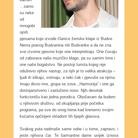
…samo
su neke
od
mnogobr
ojnih
pjesama koje izvode članice ženske klape iz Budve.
Nema pravog Budvanina niti Budvanke a da ne zna
sve izvorne pjesme koje one interpretiraju. One čuvaju
od zaborava naše muzičko blago, pa su samim time i
one naše bogatstvo. Ne postoji turista kojeg nije
oduševio njihov nastup, za njih je to velika atrakcija –
ljudi ih slikaju, snimaju, a neki čak i pjevuše sa njima.
Imaju divno ime, grupa se zove ,,Harmonija” i one ga
dostojanstveno i zasluženo nose. Njih desetak
funkcionišu kao jedna porodica. Obožavam da budem
u njihovom društvu, od okupljanja prije početka
programa, pa sve do onog trena kad krenemo svojim
kućama opčinjeni skladom tih lijepih glasova.
Svakog puta nadmaše same sebe i u tome, zapravo, i
jeste njihova čar. Te šarmantne dame uvijek iznova