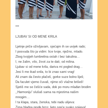
***
LJUBAV SI OD MENE KRILA
Ljetnje priče oživljavam, sjećajm ih se uvijek rado;
I posvuda što ja vidim: lice tvoje, nježno, mlado.
Zbog tvojijeh lumbrelina ostah i bez takulina…
I, ne žalim, vilo, život za te dati, od milina.
Ljubav si od mene krila, dariva mi pogled drag…
Jesi li me ikad snila, to bi znao sami vrag!
Ali znam da često plačeš, gorke suze bolno liješ;
Da faculet vjerno čuvaš, njime oči vlažne brišeš!
Sjetiš me se češće sada, dok po moru mlađan brodim
,,Harmoniju“ slušaš sama na mjestima našim
mnogim…
I ta klapa, stara, ženska, tebi nadu ulijeva:
Zima hladna prođe brzo; ljeto sreće svako snijeva!