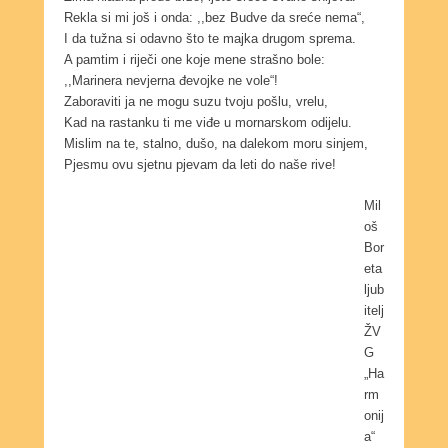
Rekla si mi još i onda: ,,bez Budve da sreće nema“,
I da tužna si odavno što te majka drugom sprema.
A pamtim i riječi one koje mene strašno bole:
,,Marinera nevjerna đevojke ne vole“!
Zaboraviti ja ne mogu suzu tvoju pošlu, vrelu,
Kad na rastanku ti me viđe u mornarskom odijelu.
Mislim na te, stalno, dušo, na dalekom moru sinjem,
Pjesmu ovu sjetnu pjevam da leti do naše rive!
Mil
oš
Bor
eta
ljub
itelj
ŽV
G
„Ha
rm
onij
a“