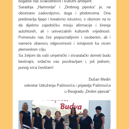
bogatite naš svakodnevni i kulturni ambijent.
Saradnja „Harmonije“ i „Drobnog pijeska“ je, na
obostrano zadovoljstvo, duga i plodotvorna. Ona
predstavlja lijepo i kreativno iskustvo, s obzirom na to
da dijelimo zajedničku misiju afirmacije i širenja
autohtonih, ali i univerzalnih kulturnih vrijednosti.
Pomenuto nas čini prepoznatljivim i osobenim, ali i
nameće obavezu odgovornosti i istrajnosti ka ovom
plemenitom cilju.
Sa željom da vaši umjetnički i stvaralački dometi budu
beskrajni, srdačno vas pozdravljam i, još jednom,
punog srca čestitam!
Dušan Medin
sekretar Udruženja Paštrovića i prijatelja Paštrovića
u Beogradu „Drobni pijesak“