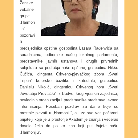
Ženske
vokalne
grupe
„Harmon
ija“
pozdravi
ti
predsjednika opštine gospodina Lazara Rađenvića sa
saradnicima, odbornike našeg lokalnog parlamenta,
predstavnike javnih ustanova i drugih privrednih
subjekata sa područja naše opštine, gospodina Nikšu
Čučića, dirigenta Crkveno-pjevačkog zbora „Sveti
Tripun“ kotorske bazilike i katedrale, gospođicu
Danijelu Nikolić, dirigenticu Crkvenog hora „Sveti
Jevstatije Prevlački“ iz Budve, krug vjerskih zajednica,
nevladinih organizacija i predstavnike sredstava javnog
informisanja. Poseban pozdrav za dame koje su
prestale pjevati u „Harmoniji“, a i za sve vas poštvani
prijatelji koje je u prostorije Akademije znanja i večeras
dovela želja da po ko zna koji put čujete našu
„Harmoniju“.