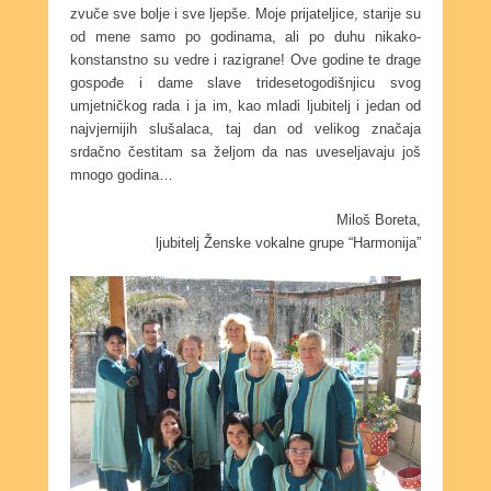
zvuče sve bolje i sve ljepše. Moje prijateljice, starije su
od mene samo po godinama, ali po duhu nikako-
konstanstno su vedre i razigrane! Ove godine te drage
gospođe i dame slave tridesetogodišnjicu svog
umjetničkog rada i ja im, kao mladi ljubitelj i jedan od
najvjernijih slušalaca, taj dan od velikog značaja
srdačno čestitam sa željom da nas uveseljavaju još
mnogo godina…
Miloš Boreta,
ljubitelj Ženske vokalne grupe “Harmonija”