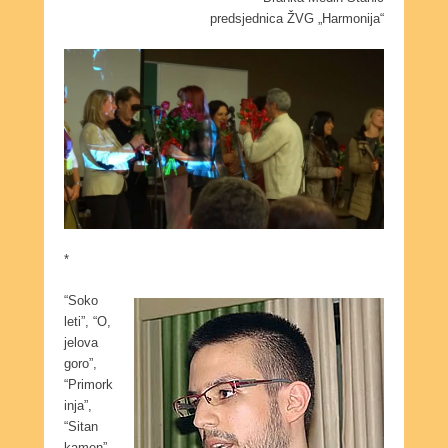
predsjednica ŽVG „Harmonija“
*
“Soko
leti”, “O,
jelova
goro”,
“Primork
inja”,
“Sitan
kamen”