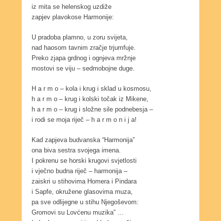
iz mita se helenskog uzdiže
zapjev plavokose Harmonije:
U pradoba plamno, u zoru svijeta,
nad haosom tavnim zračje trjumfuje.
Preko zjapa grdnog i ognjeva mržnje
mostovi se viju – sedmobojne duge.
H a r m o – kola i krug i sklad u kosmosu,
h a r m o – krug i kolski točak iz Mikene,
h a r m o – krug i složne sile podnebesja –
i rodi se moja riječ – h a r m o n i j a!
Kad zapjeva budvanska “Harmonija”
ona biva sestra svojega imena.
I pokrenu se horski krugovi svjetlosti
i vječno budna riječ – harmonija –
zaiskri u stihovima Homera i Pindara
i Sapfe, okružene glasovima muza,
pa sve odlijegne u stihu Njegoševom:
Gromovi su Lovćenu muzika” …