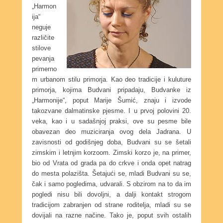
„Harmon
ija“
neguje
različite
stilove
pevanja
primerno
m urbanom stilu primorja. Kao deo tradicije i kuluture
primorja, kojima Budvani pripadaju, Budvanke iz
„Harmonije“, poput Marije Šumić, znaju i izvode
takozvane dalmatinske pjesme. I u prvoj polovini 20.
veka, kao i u sadašnjoj praksi, ove su pesme bile
obavezan deo muziciranja ovog dela Jadrana. U
zavisnosti od godišnjeg doba, Budvani su se šetali
zimskim i letnjim korzoom. Zimski korzo je, na primer,
bio od Vrata od grada pa do crkve i onda opet natrag
do mesta polazišta. Šetajući se, mladi Budvani su se,
čak i samo pogledima, udvarali. S obzirom na to da im
pogledi nisu bili dovoljni, a dalji kontakt strogom
tradicijom zabranjen od strane roditelja, mladi su se
dovijali na razne načine. Tako je, poput svih ostalih