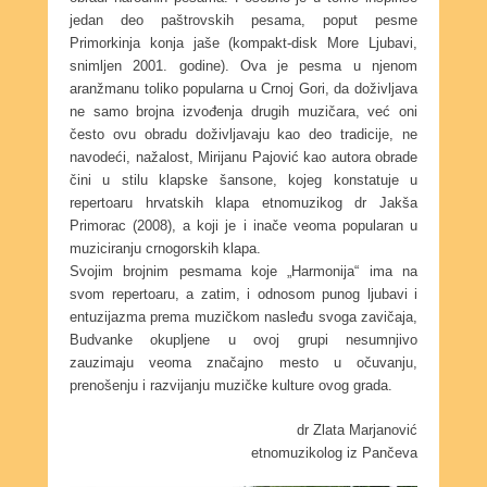
jedan deo paštrovskih pesama, poput pesme
Primorkinja konja jaše (kompakt-disk More Ljubavi,
snimljen 2001. godine). Ova je pesma u njenom
aranžmanu toliko popularna u Crnoj Gori, da doživljava
ne samo brojna izvođenja drugih muzičara, već oni
često ovu obradu doživljavaju kao deo tradicije, ne
navodeći, nažalost, Mirijanu Pajović kao autora obrade
čini u stilu klapske šansone, kojeg konstatuje u
repertoaru hrvatskih klapa etnomuzikog dr Jakša
Primorac (2008), a koji je i inače veoma popularan u
muziciranju crnogorskih klapa.
Svojim brojnim pesmama koje „Harmonija“ ima na
svom repertoaru, a zatim, i odnosom punog ljubavi i
entuzijazma prema muzičkom nasleđu svoga zavičaja,
Budvanke okupljene u ovoj grupi nesumnjivo
zauzimaju veoma značajno mesto u očuvanju,
prenošenju i razvijanju muzičke kulture ovog grada.
dr Zlata Marjanović
etnomuzikolog iz Pančeva