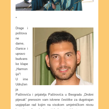
*
Drage i
poštova
ne
dame,
članice i
upravo
budvans
ke klape
„Harmon
ija“!
U ime
Udružen
ja
Paštrovića i prijatelja Paštrovića u Beogradu „Drobni
pijesak“ prenosim vam iskrene čestitke za dugotrajan
uspjepšan rad kojim na visokom umjetničkom nivou