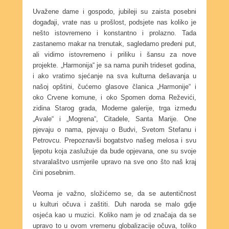
Uvažene dame i gospodo, jubileji su zaista posebni
događaji, vrate nas u prošlost, podsjete nas koliko je
nešto istovremeno i konstantno i prolazno. Tada
zastanemo makar na trenutak, sagledamo pređeni put,
ali vidimo istovremeno i priliku i šansu za nove
projekte. „Harmonija“ je sa nama punih trideset godina,
i ako vratimo sjećanje na sva kulturna dešavanja u
našoj opštini, čućemo glasove članica „Harmonije“ i
oko Crvene komune, i oko Spomen doma Reževići,
zidina Starog grada, Moderne galerije, trga između
„Avale“ i „Mogrena“, Citadele, Santa Marije. One
pjevaju o nama, pjevaju o Budvi, Svetom Stefanu i
Petrovcu. Prepoznavši bogatstvo našeg melosa i svu
ljepotu koja zaslužuje da bude opjevana, one su svoje
stvaralaštvo usmjerile upravo na sve ono što naš kraj
čini posebnim.
Veoma je važno, složićemo se, da se autentičnost
u kulturi očuva i zaštiti. Duh naroda se malo gdje
osjeća kao u muzici. Koliko nam je od značaja da se
upravo to u ovom vremenu globalizacije očuva, toliko