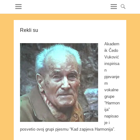
Rekli su
Akadem
ik Čedo
Vuković
inspirisa
n
pjevanje
m
vokalne
grupe
“Harmon
ija”
napisao
je i
posvetio ovoj grupi pjesmu “Kad zapjeva Harmonija”.