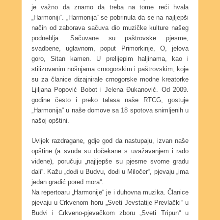
je važno da znamo da treba na tome reći hvala
„Harmoniji“. „Harmonija“ se pobrinula da se na najljepši
način od zaborava sačuva dio muzičke kulture našeg
podneblja. Sačuvane su paštrovske pjesme,
svadbene, uglavnom, poput Primorkinje, O, jelova
goro, Sitan kamen. U prelijepim haljinama, kao i
stilizovanim nošnjama crnogorskim i paštrovskim, koje
su za članice dizajnirale crnogorske modne kreatorke
Ljiljana Popović Bobot i Jelena Đukanović. Od 2009.
godine često i preko talasa naše RTCG, gostuje
„Harmonija“ u naše domove sa 18 spotova snimljenih u
našoj opštini.
Uvijek razdragane, gdje god da nastupaju, izvan naše
opštine (a svuda su dočekane s uvažavanjem i rado
viđene), poručuju „najljepše su pjesme svome gradu
dali“. Kažu „dođi u Budvu, dođi u Miločer“, pjevaju „ima
jedan gradić pored mora“.
Na repertoaru „Harmonije“ je i duhovna muzika. Članice
pjevaju u Crkvenom horu „Sveti Jevstatije Prevlački“ u
Budvi i Crkveno-pjevačkom zboru „Sveti Tripun“ u