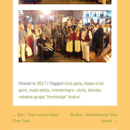
Posted in
2017
|
Tagged
crna gora
,
klape crne
gore
,
mala plaža
,
montenegro
,
ulcinj
,
ženska
vokalna grupa "harmonija" budva
Post navigation
←
Bar – Treći susret klapa
Budva – Manifestacija “Dan
Crne Gore
širuna”
→