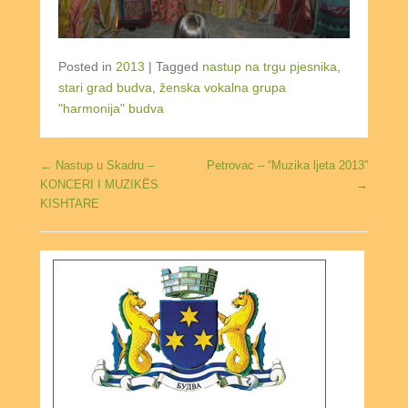
Posted in
2013
|
Tagged
nastup na trgu pjesnika
,
stari grad budva
,
ženska vokalna grupa
"harmonija" budva
Post navigation
←
Nastup u Skadru –
Petrovac – “Muzika ljeta 2013”
KONCERI I MUZIKËS
→
KISHTARE