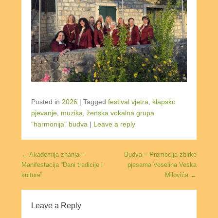
Posted in
2026
|
Tagged
festival vjetra
,
klapsko
pjevanje
,
muzika
,
ženska vokalna grupa
"harmonija" budva
|
Leave a reply
Post navigation
←
Akademija znanja –
Budva – Promocija zbirke
Manifestacija “Dani tradicije i
pjesama Veselina Veska
kulture”
Milovića
→
Leave a Reply