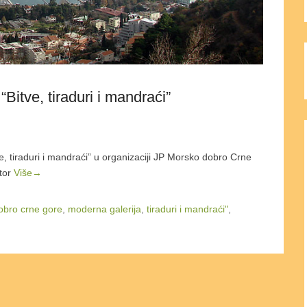
Bitve, tiraduri i mandraći”
, tiraduri i mandraći” u organizaciji JP Morsko dobro Crne
tor
Više→
obro crne gore
,
moderna galerija
,
tiraduri i mandraći"
,