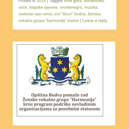
Posted in
2014
|
Tagged
crna gora
,
donatorsko
veče
,
klapske pjesme
,
montenegro
,
muzika
,
restoran san remo
,
srd "širun" budva
,
ženska
vokalna grupa "harmonija" budva
|
Leave a reply