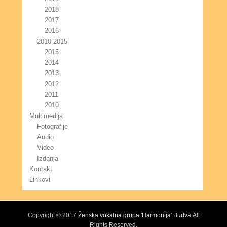
2018
2017
2016
2010-2015
2015
2014
2013
2012
2011
2010
Multimedija
Fotografije
Audio
Video
Izdanja
Kontakt
Linkovi
Copyright © 2017
Ženska vokalna grupa 'Harmonija' Budva
All
Rights Reserved.