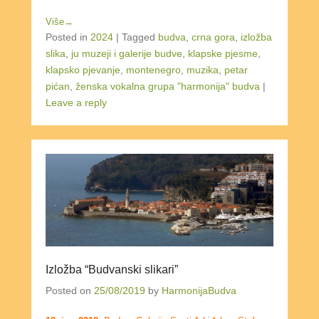
Više→
Posted in
2024
|
Tagged
budva
,
crna gora
,
izložba
slika
,
ju muzeji i galerije budve
,
klapske pjesme
,
klapsko pjevanje
,
montenegro
,
muzika
,
petar
pićan
,
ženska vokalna grupa "harmonija" budva
|
Leave a reply
Izložba “Budvanski slikari”
Posted on
25/08/2019
by
HarmonijaBudva