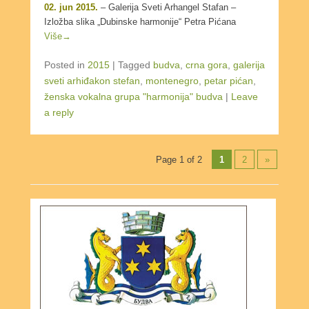
02. jun 2015.
– Galerija Sveti Arhangel Stafan –
Izložba slika „Dubinske harmonije“ Petra Pićana
Više→
Posted in
2015
|
Tagged
budva
,
crna gora
,
galerija
sveti arhiđakon stefan
,
montenegro
,
petar pićan
,
ženska vokalna grupa "harmonija" budva
|
Leave
a reply
Post navigation
Page 1 of 2
1
2
»