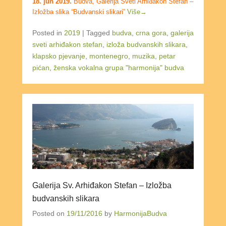
18. jun 2019.
Budva, Galerija Sveti Arhiđakon Stefan –
Izložba slika “Budvanski slikari”
Više→
Posted in
2019
|
Tagged
budva
,
crna gora
,
galerija
sveti arhiđakon stefan
,
izloža budvanskih slikara
,
klapsko pjevanje
,
montenegro
,
muzika
,
petar
pićan
,
ženska vokalna grupa "harmonija" budva
Galerija Sv. Arhiđakon Stefan – Izložba
budvanskih slikara
Posted on
19/11/2016
by
HarmonijaBudva