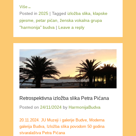
Više→
Posted in
2025
|
Tagged
izložba slika
,
klapske
pjesme
,
petar pićan
,
ženska vokalna grupa
"harmonija" budva
|
Leave a reply
Retrospektivna izložba slika Petra Pićana
Posted on
24/11/2024
by
HarmonijaBudva
20.11.2024. JU Muzeji i galerije Budve, Moderna
galerija Budva, Izložba slika povodom 50 godina
stvaralaštva Petra Pićana