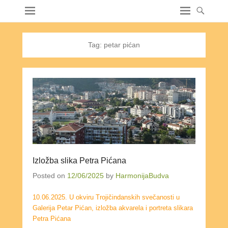
Tag:
petar pićan
Izložba slika Petra Pićana
Posted on
12/06/2025
by
HarmonijaBudva
10.06.2025. U okviru Trojičindanskih svečanosti u
Galerija Petar Pićan, izložba akvarela i portreta slikara
Petra Pićana