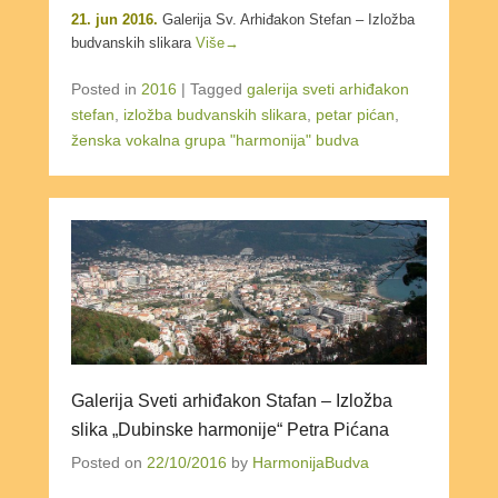
21. jun 2016.
Galerija Sv. Arhiđakon Stefan – Izložba
budvanskih slikara
Više→
Posted in
2016
|
Tagged
galerija sveti arhiđakon
stefan
,
izložba budvanskih slikara
,
petar pićan
,
ženska vokalna grupa "harmonija" budva
Galerija Sveti arhiđakon Stafan – Izložba
slika „Dubinske harmonije“ Petra Pićana
Posted on
22/10/2016
by
HarmonijaBudva