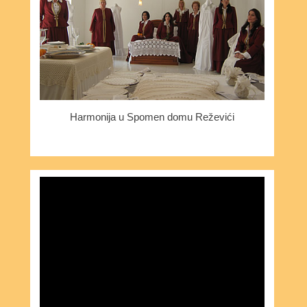
Harmonija u Spomen domu Reževići