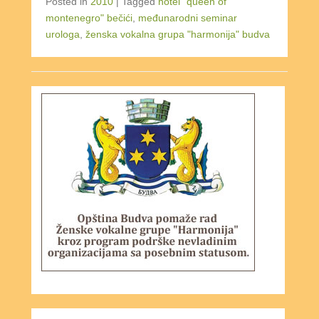
Posted in
2010
|
Tagged
hotel "queen of
montenegro" bečići
,
međunarodni seminar
urologa
,
ženska vokalna grupa "harmonija" budva