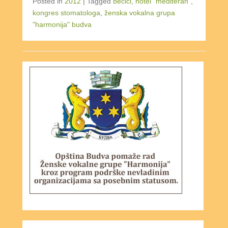
Posted in
2012
|
Tagged
bečići
,
hotel "mediteran"
,
kongres stomatologa
,
ženska vokalna grupa
"harmonija" budva