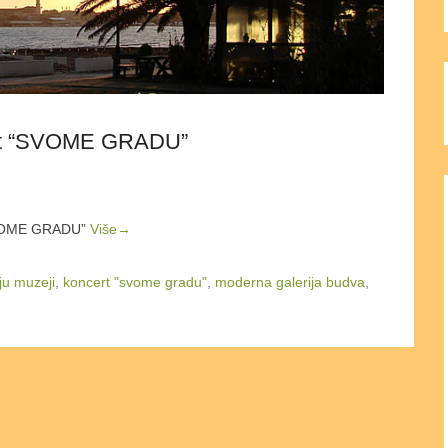
ert “SVOME GRADU”
“SVOME GRADU”
Više→
ju muzeji
,
koncert "svome gradu"
,
moderna galerija budva
,