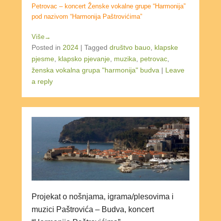
Petrovac – koncert Ženske vokalne grupe “Harmonija”
pod nazivom “Harmonija Paštrovićima”
Više→
Posted in
2024
|
Tagged
društvo bauo
,
klapske
pjesme
,
klapsko pjevanje
,
muzika
,
petrovac
,
ženska vokalna grupa "harmonija" budva
|
Leave
a reply
Projekat o nošnjama, igrama/plesovima i
muzici Paštrovića – Budva, koncert