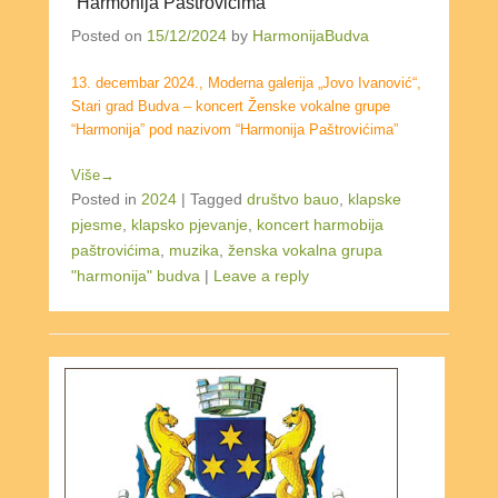
“Harmonija Paštrovićima”
Posted on
15/12/2024
by
HarmonijaBudva
13. decembar 2024., Moderna galerija „Jovo Ivanović“,
Stari grad Budva – koncert Ženske vokalne grupe
“Harmonija” pod nazivom “Harmonija Paštrovićima”
Više→
Posted in
2024
|
Tagged
društvo bauo
,
klapske
pjesme
,
klapsko pjevanje
,
koncert harmobija
paštrovićima
,
muzika
,
ženska vokalna grupa
"harmonija" budva
|
Leave a reply