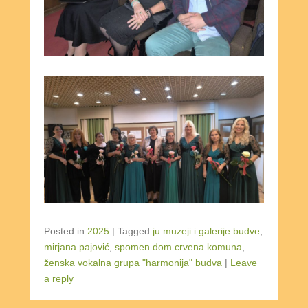
Posted in
2025
|
Tagged
ju muzeji i galerije budve
,
mirjana pajović
,
spomen dom crvena komuna
,
ženska vokalna grupa "harmonija" budva
|
Leave
a reply