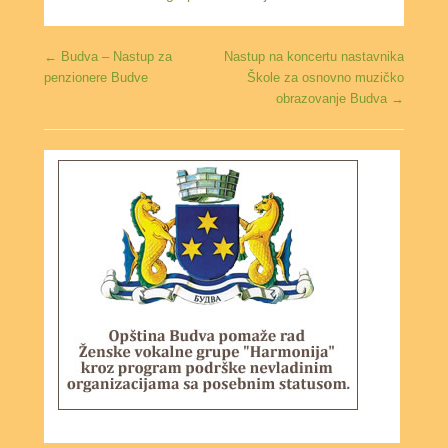
Post navigation
←
Budva – Nastup za
Nastup na koncertu nastavnika
penzionere Budve
Škole za osnovno muzičko
obrazovanje Budva
→