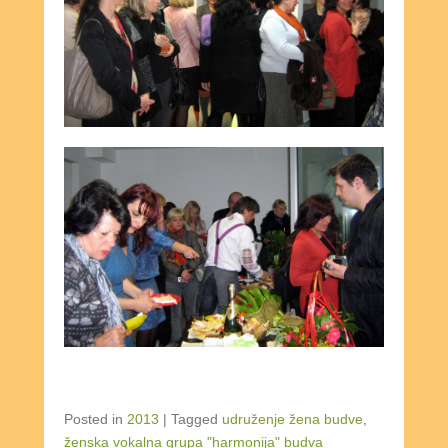
Posted in
2013
|
Tagged
udruženje žena budve
,
ženska vokalna grupa "harmonija" budva