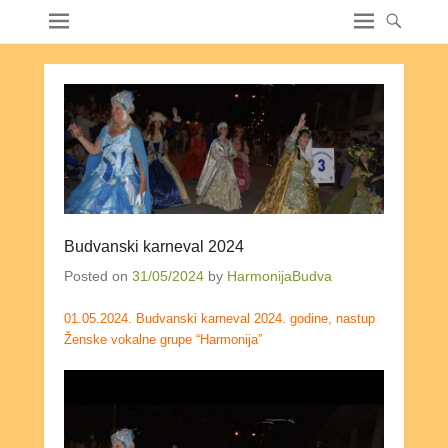
Budvanski karneval 2024
Posted on
31/05/2024
by
HarmonijaBudva
01.05.2024. Budvanski karneval 2024. godine, nastup
Ženske vokalne grupe “Harmonija”