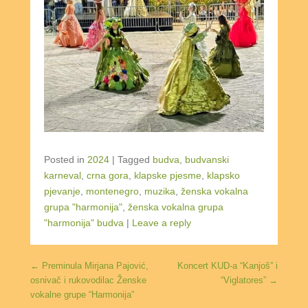
Posted in
2024
|
Tagged
budva
,
budvanski
karneval
,
crna gora
,
klapske pjesme
,
klapsko
pjevanje
,
montenegro
,
muzika
,
ženska vokalna
grupa "harmonija"
,
ženska vokalna grupa
"harmonija" budva
|
Leave a reply
Post navigation
←
Preminula Mirjana Pajović,
Koncert KUD-a “Kanjoš” i
osnivač i rukovodilac Ženske
“Viglatores”
→
vokalne grupe “Harmonija”