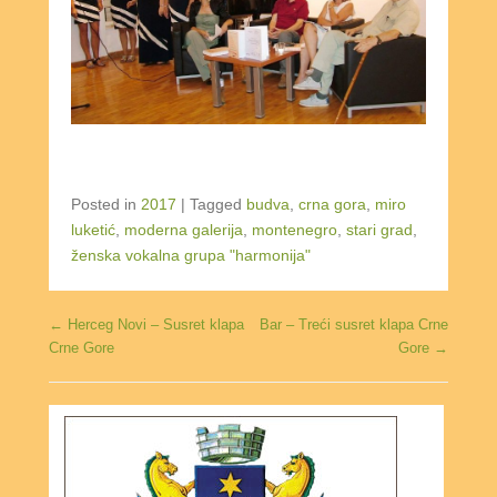
Posted in
2017
|
Tagged
budva
,
crna gora
,
miro
luketić
,
moderna galerija
,
montenegro
,
stari grad
,
ženska vokalna grupa "harmonija"
Post navigation
←
Herceg Novi – Susret klapa
Bar – Treći susret klapa Crne
Crne Gore
Gore
→