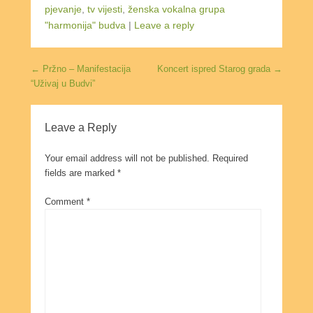
pjevanje
,
tv vijesti
,
ženska vokalna grupa
"harmonija" budva
|
Leave a reply
Post navigation
←
Pržno – Manifestacija
Koncert ispred Starog grada
→
“Uživaj u Budvi”
Leave a Reply
Your email address will not be published.
Required
fields are marked
*
Comment
*