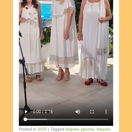
Posted in
2025
|
Tagged
klapske pjesme
,
klapsko