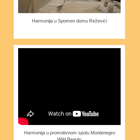
Harmonija u Spomen domu Reževići
Harmonija u promotivnom spotu Montenegro
Wild Beauty