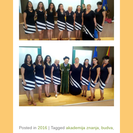
Posted in
2016
|
Tagged
akademija znanja
,
budva
,