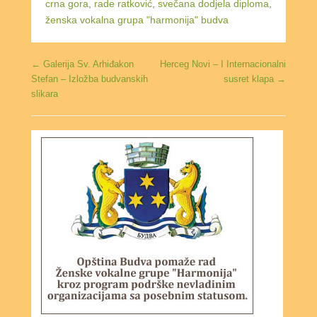
crna gora
,
rade ratković
,
svečana dodjela diploma
,
ženska vokalna grupa "harmonija" budva
Post navigation
←
Galerija Sv. Arhiđakon
Herceg Novi – I Internacionalni
Stefan – Izložba budvanskih
susret klapa
→
slikara