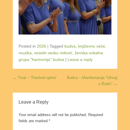
Posted in
2026
|
Tagged
budva
,
književno veče
,
muzika
,
veselin vesko milović
,
ženska vokalna
grupa "harmonija" budva
|
Leave a reply
Post navigation
←
Tivat – “Festival vjetra”
Budva – Manifestacija “Uživaj
u Budvi”
→
Leave a Reply
Your email address will not be published.
Required
fields are marked
*